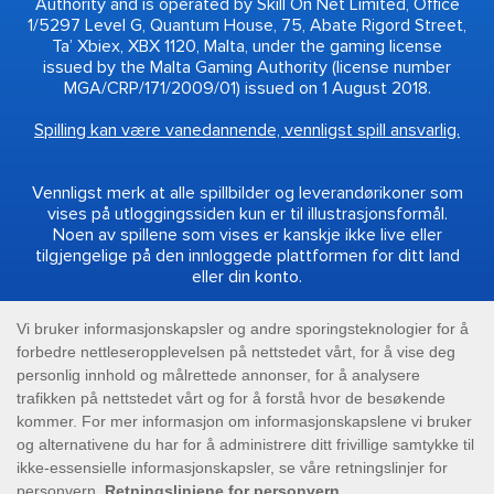
Authority and is operated by Skill On Net Limited, Office
1/5297 Level G, Quantum House, 75, Abate Rigord Street,
Ta’ Xbiex, XBX 1120, Malta, under the gaming license
issued by the Malta Gaming Authority (license number
MGA/CRP/171/2009/01) issued on 1 August 2018.
Spilling kan være vanedannende, vennligst spill ansvarlig.
Vennligst merk at alle spillbilder og leverandørikoner som
vises på utloggingssiden kun er til illustrasjonsformål.
Noen av spillene som vises er kanskje ikke live eller
tilgjengelige på den innloggede plattformen for ditt land
eller din konto.