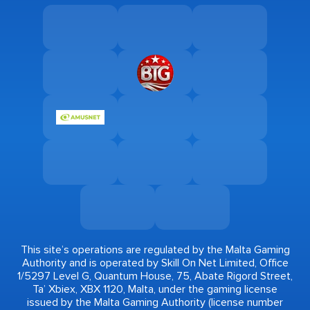
This site’s operations are regulated by the Malta Gaming
Authority and is operated by Skill On Net Limited, Office
1/5297 Level G, Quantum House, 75, Abate Rigord Street,
Ta’ Xbiex, XBX 1120, Malta, under the gaming license
issued by the Malta Gaming Authority (license number