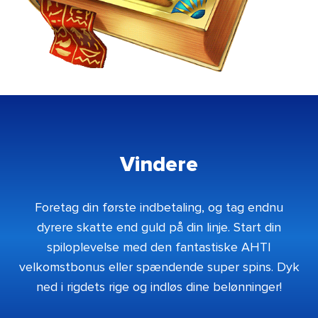
Vindere
Foretag din første indbetaling, og tag endnu
dyrere skatte end guld på din linje. Start din
spiloplevelse med den fantastiske AHTI
velkomstbonus eller spændende super spins. Dyk
ned i rigdets rige og indløs dine belønninger!