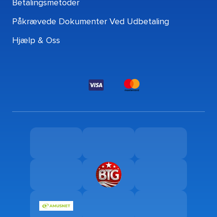
Betalingsmetoder
Påkrævede Dokumenter Ved Udbetaling
Hjælp & Oss