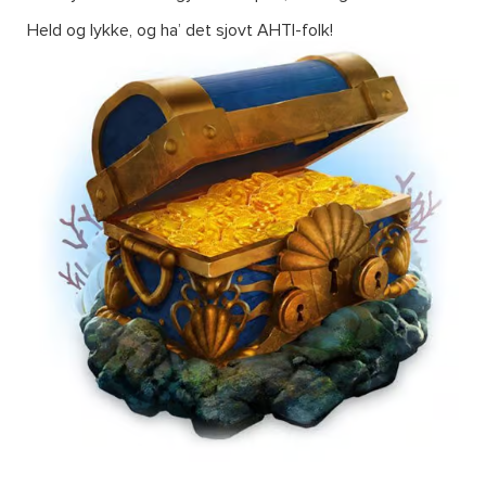
Held og lykke, og ha’ det sjovt AHTI-folk!