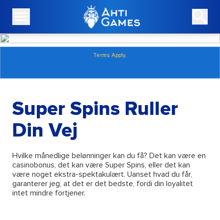
Terms Apply.
Super Spins Ruller
Din Vej
Hvilke månedlige belønninger kan du få? Det kan være en
casinobonus, det kan være Super Spins, eller det kan
være noget ekstra-spektakulært. Uanset hvad du får,
garanterer jeg, at det er det bedste, fordi din loyalitet
intet mindre fortjener.