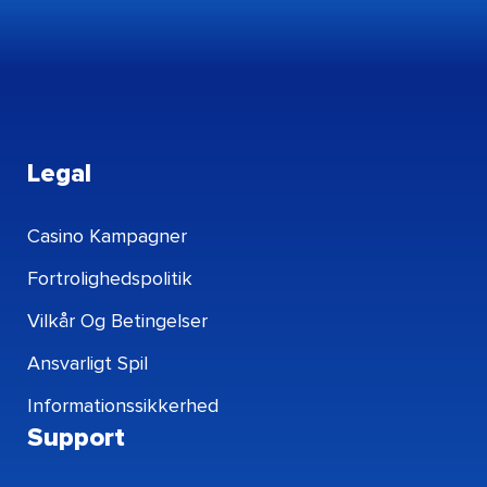
Legal
Casino Kampagner
Fortrolighedspolitik
Vilkår Og Betingelser
Ansvarligt Spil
Informationssikkerhed
Support