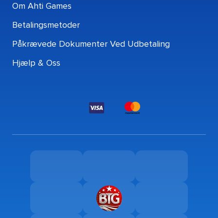
Om Ahti Games
Betalingsmetoder
Påkrævede Dokumenter Ved Udbetaling
Hjælp & Oss